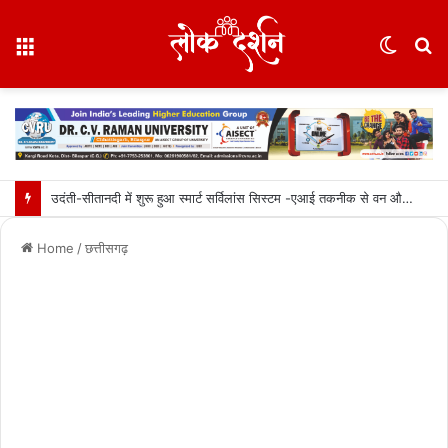
Menu
Switc
S
skin
fo
उदंती-सीतानदी में शुरू हुआ स्मार्ट सर्विलांस सिस्टम -एआई तकनीक से वन और वन्यजीवों की 24X7 निगरानी….
Home
/
छत्तीसगढ़