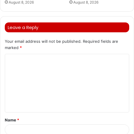
August 8, 2026
August 8, 2026
Leave a Reply
Your email address will not be published.
Required fields are
marked
*
C
o
m
m
e
n
t
Name
*
*