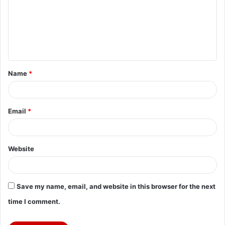
m
m
e
n
t
Name
*
*
Email
*
Website
Save my name, email, and website in this browser for the next
time I comment.