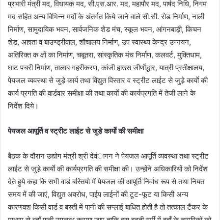
प्रभारी मंत्री मद, विधायक मद, सी.एस.आर. मद, महापौर मद, पार्षद निधि, निगम
मद सहित अन्य विभिन्न मदों के अंतर्गत किये जाने वाले सी.सी. रोड निर्माण, नाली
निर्माण, सामुदायिक भवन, सार्वजनिक शेड मंच, स्कूल भवन, आंगनबाड़ी, किचन
शेड, अहाता व बाउण्ड्रीवाल, शौचालय निर्माण, उप स्वास्थ्य केन्द्र उन्नयन,
अतिरिक्त क क्षों का निर्माण, चबूतरा, सांस्कृतिक मंच निर्माण, कलवर्ट, मुक्तिधाम,
घाट पचरी निर्माण, तालाब गहरीकरण, कांजी हाउस जीर्णाेद्धार, यात्री प्रतीक्षालय,
पेयजल व्यवस्था से जुड़े कार्य तथा विद्युत विस्तार व स्ट्रीट लाईट से जुडे़ कार्याे की
कार्य प्रगति की वार्डवार समीक्षा की तथा कार्याे की कार्यप्रगति में तेजी लाने के
निर्देश दिये।
पेयजल आपूर्ति व स्ट्रीट लाईट से जुडे़ कार्याे की समीक्षा
बैठक के दौरान उद्योग मंत्री श्री देवंागन ने पेयजल आपूर्ति व्यवस्था तथा स्ट्रीट
लाईट से जुडे़ कार्याे की कार्यप्रगति की समीक्षा की। उन्होंने अधिकारियों को निर्देश
देते हुये कहा कि सभी वार्ड बस्तियो में पेयजल की आपूर्ति निर्वाध रूप से तथा नियत
समय में की जाएं, विद्युत अवरोध, पाईप लाईनों की टूट-फूट या किसी अन्य
कारणवश किसी वार्ड व बस्ती में पानी की सप्लाई बाधित होती है तो तत्काल टैंकर के
माध्यम से वहॉं पानी उपलब्ध कराया जाए ताकि इस बढ़ती गर्मी में वहॉं के नागरिकों को