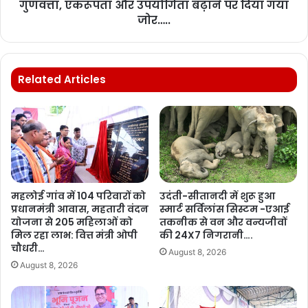
गुणवत्ता, एकरूपता और उपयोगिता बढ़ाने पर दिया गया
जोर…..
Related Articles
महलोई गांव में 104 परिवारों को
उदंती-सीतानदी में शुरू हुआ
प्रधानमंत्री आवास, महतारी वंदन
स्मार्ट सर्विलांस सिस्टम -एआई
योजना से 205 महिलाओं को
तकनीक से वन और वन्यजीवों
मिल रहा लाभ: वित्त मंत्री ओपी
की 24X7 निगरानी….
चौधरी…
August 8, 2026
August 8, 2026