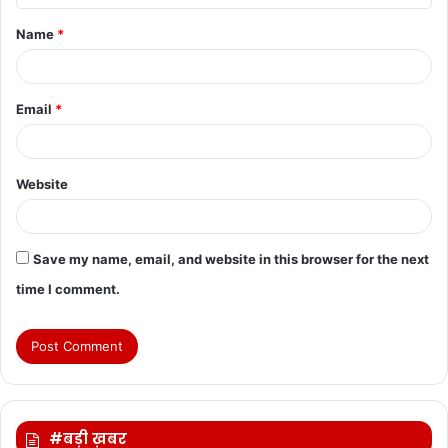
t
Name
*
*
Email
*
Website
Save my name, email, and website in this browser for the next
time I comment.
#बड़ी ख़बर