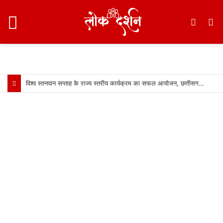
Menu
Switc
S
skin
fo
विश्व स्तनपान सप्ताह के राज्य स्तरीय कार्यक्रम का सफल आयोजन, छत्तीसगढ़ के प्रथम “मातृ दूध कोष (Mother Milk Bank)” की घोषणा……